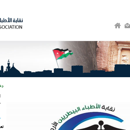
دخ
ا
ك
ه
تع